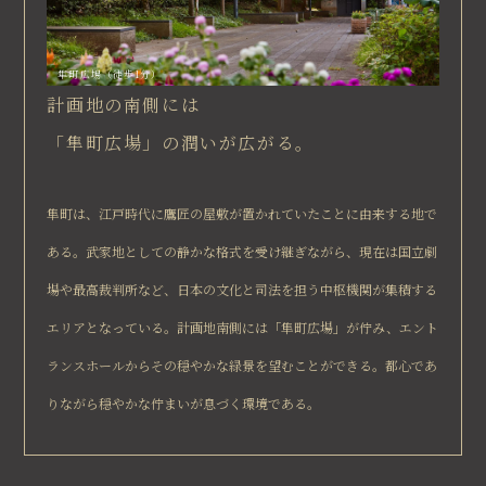
隼町広場（徒歩1分）
計画地の南側には
「隼町広場」の潤いが広がる。
隼町は、江戸時代に鷹匠の屋敷が置かれていたことに由来する地で
ある。武家地としての静かな格式を受け継ぎながら、現在は国立劇
場や最高裁判所など、日本の文化と司法を担う中枢機関が集積する
エリアとなっている。計画地南側には「隼町広場」が佇み、エント
ランスホールからその穏やかな緑景を望むことができる。都心であ
りながら穏やかな佇まいが息づく環境である。