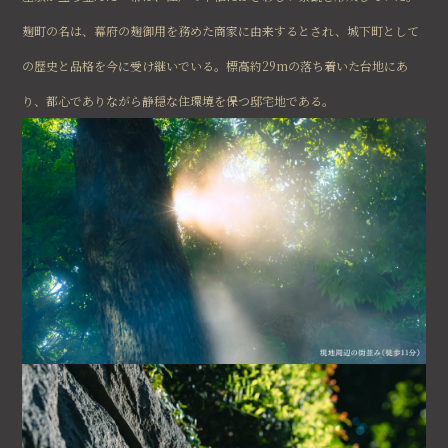
麹町の名は、幕府の麹御用を務めた商家に由来するとされ、城下町として
の歴史と品格を今に受け継いでいる。標高約29mの落ち着いた台地にあ
り、都心でありながら静穏な住環境を保つ邸宅地である。