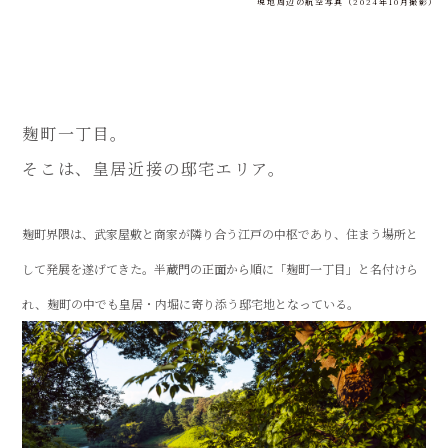
現地周辺の航空写真（2024年10月撮影）
麹町一丁目。
そこは、皇居近接の邸宅エリア。
麹町界隈は、武家屋敷と商家が隣り合う江戸の中枢であり、住まう場所と
して発展を遂げてきた。半蔵門の正面から順に「麹町一丁目」と名付けら
れ、麹町の中でも皇居・内堀に寄り添う邸宅地となっている。