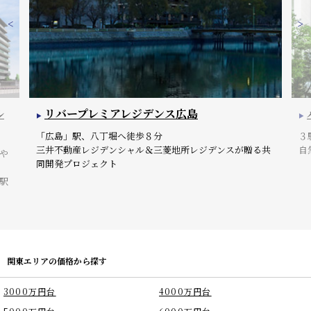
ル
リバープレミアレジデンス広島
「広島」駅、八丁堀へ徒歩８分
３
三井不動産レジデンシャル＆三菱地所レジデンスが贈る共
自
や
同開発プロジェクト
駅
関東エリアの価格から探す
3000万円台
4000万円台