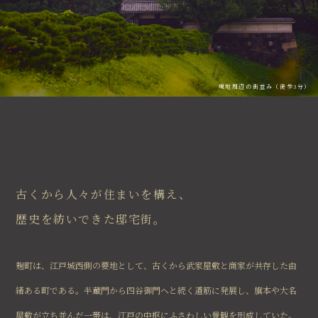
現地周辺の街並み（徒歩3分）
古くから人々が住まいを構え、
歴史を紡いできた邸宅街。
麹町は、江戸城西側の要地として、古くから武家屋敷と商家が共存した由
緒ある町である。半蔵門から四谷御門へと続く道筋に発展し、旗本や大名
屋敷が立ち並んだ一帯は、江戸の中枢にふさわしい景観を形成していた。