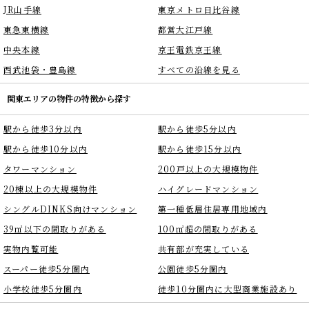
JR山手線
東京メトロ日比谷線
東急東横線
都営大江戸線
中央本線
京王電鉄京王線
西武池袋・豊島線
すべての沿線を見る
関東エリアの物件の特徴から探す
駅から徒歩3分以内
駅から徒歩5分以内
駅から徒歩10分以内
駅から徒歩15分以内
タワーマンション
200戸以上の大規模物件
20棟以上の大規模物件
ハイグレードマンション
シングルDINKS向けマンション
第一種低層住居専用地域内
39㎡以下の間取りがある
100㎡超の間取りがある
実物内覧可能
共有部が充実している
スーパー徒歩5分圏内
公園徒歩5分圏内
小学校徒歩5分圏内
徒歩10分圏内に大型商業施設あり