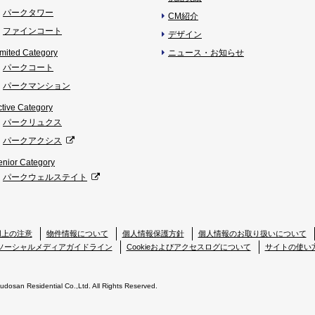
パークタワー
CM紹介
ファインコート
デザイン
imited Category
ニュース・お知らせ
パークコート
パークマンション
ctive Category
パークリュクス
パークアクシス
enior Category
パークウェルステイト
用上の注意
物件情報について
個人情報保護方針
個人情報のお取り扱いについて
ソーシャルメディアガイドライン
Cookieおよびアクセスログについて
サイトの使い
Fudosan Residential Co.,Ltd. All Rights Reserved.