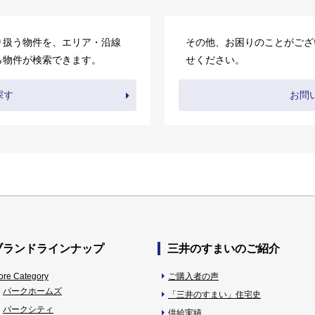
り扱う物件を、エリア・沿線
その他、お困りのことがござ
ら物件が検索できます。
せください。
探す
お問
ブランドラインナップ
三井のすまいのご紹介
ore Category
ご購入者の声
パークホームズ
「三井のすまい」住宅史
パークシティ
供給実績