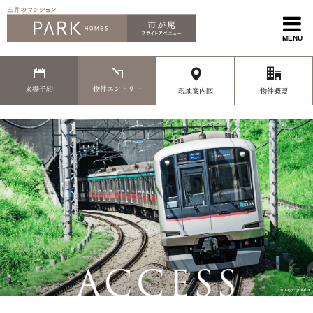
MENU
来場予約
物件エントリー
現地案内図
物件概要
image photo