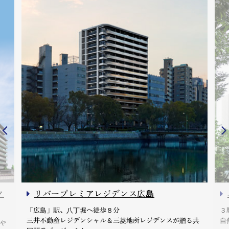
ク
リバープレミアレジデンス広島
「広島」駅、八丁堀へ徒歩８分
３
三井不動産レジデンシャル＆三菱地所レジデンスが贈る共
自
や