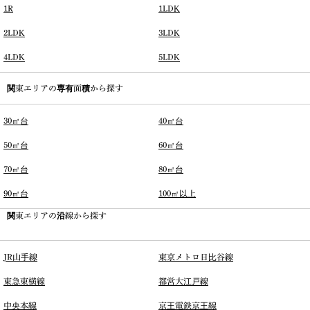
1R
1LDK
2LDK
3LDK
4LDK
5LDK
関東エリアの専有面積から探す
30㎡台
40㎡台
50㎡台
60㎡台
70㎡台
80㎡台
90㎡台
100㎡以上
関東エリアの沿線から探す
JR山手線
東京メトロ日比谷線
東急東横線
都営大江戸線
中央本線
京王電鉄京王線