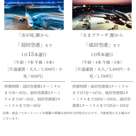
｢市が尾｣駅から
｢たまプラーザ｣駅から
「羽田空港」
「成田空港」
まで
まで
15
6
1日
本運行
1日
本運行
（午前：7本 午後：8本）
（午前：4本 午後：2本）
［片道運賃：大人／1,300円・小
［片道運賃：大人／3,400円・小
児／650円］
児／1,700円］
所要時間：羽田空港第1ターミナル
所要時間：成田空港第3ターミナル
まで35〜45分、羽田空港第2ターミ
まで117分〜147分、成田空港第2タ
ナルまで42〜52分、羽田空港第3タ
ーミナルまで120分〜150分、成田空
ーミナルまで52〜62分
港第1ターミナルまで125分〜155分
出典：東急バスホームページ※掲載の情報は2025年12月時点のもので、今後変更になる場合が
ございます。