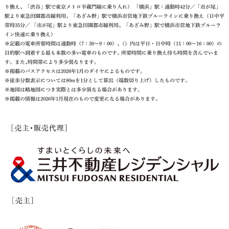
り換え、「渋谷」駅で東京メトロ半蔵門線に乗り入れ） 「横浜」駅：通勤時42分／「市が尾」
駅より東急田園都市線利用、「あざみ野」駅で横浜市営地下鉄ブルーラインに乗り換え（日中平
常時35分／ 「市が尾」駅より東急田園都市線利用、「あざみ野」駅で横浜市営地下鉄ブルーラ
イン快速に乗り換え）
※記載の電車所要時間は通勤時（7：30～9：00）､（）内は平日・日中時（11：00～16：00）の
目的駅へ到着する最も本数の多い電車のものです｡ 所要時間に乗り換え待ち時間を含んでいま
す。また､時間帯により多少異なります｡
※掲載のバスアクセスは2026年1月のダイヤによるものです。
※徒歩分数表⽰については80mを1分として算出（端数切り上げ）したものです。
※地図は略地図につき実際とは多少異なる場合があります。
※掲載の情報は2026年1月現在のもので変更になる場合があります。