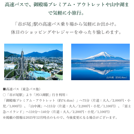
高速バスで、御殿場プレミアム・アウトレットや山中湖ま
で気軽に小旅行。
｢市が尾｣駅の高速バス乗り場から気軽にお出かけ。
休日のショッピングやレジャーをゆったり愉しめます。
富士急ハイランド（約108.7km）
山中湖（約92.8km）
■高速バス（東急バス他）
○「市が尾駅」より「河口湖駅」行き利用：
「御殿場プレミアム・アウトレット（約74.4km）」へ75分（片道：大人／2,000円・小
児／1,000円）、「山中湖」へ115分（片道：大人／2,200円・小児／1,100円）、「富士
急ハイランド」へ110分〜140分（片道：大人／2,200円・小児／1,100円）
※掲載の情報は2025年12月時点のもので、今後変更になる場合がございます。