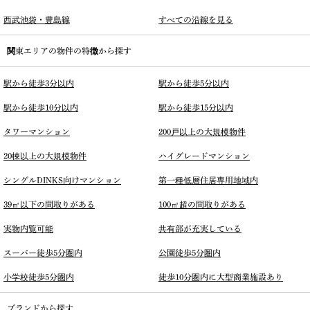
西武池袋・豊島線
すべての沿線を見る
関東エリアの物件の特徴から探す
駅から徒歩3分以内
駅から徒歩5分以内
駅から徒歩10分以内
駅から徒歩15分以内
タワーマンション
200戸以上の大規模物件
20棟以上の大規模物件
ハイグレードマンション
シングルDINKS向けマンション
第一種低層住居専用地域内
39㎡以下の間取りがある
100㎡超の間取りがある
実物内覧可能
共有部が充実している
スーパー徒歩5分圏内
公園徒歩5分圏内
小学校徒歩5分圏内
徒歩10分圏内に大型商業施設あり
ブランドから探す