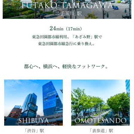
24
min（17min）
東急⽥園都市線利⽤、「あざみ野」駅で
東急⽥園都市線急⾏に乗り換え。
都心へ、横浜へ、軽快なフットワーク。
「渋谷」駅
「表参道」駅