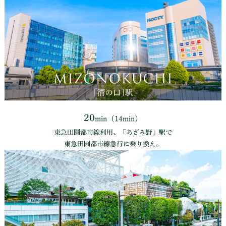
20
min（14min）
東急⽥園都市線利⽤、「あざみ野」駅で
東急⽥園都市線急⾏に乗り換え。