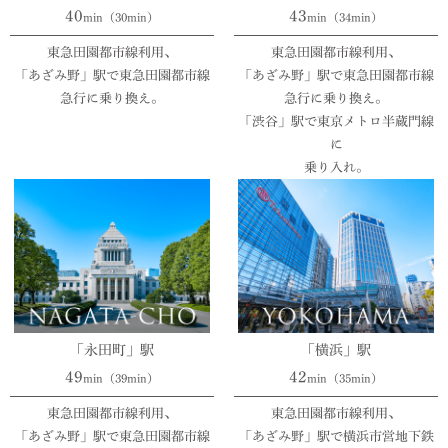
40
43
min（30min）
min（34min）
東急⽥園都市線利⽤、
東急⽥園都市線利⽤、
「あざみ野」駅で東急⽥園都市線
「あざみ野」駅で東急⽥園都市線
急⾏に乗り換え。
急⾏に乗り換え。
「渋谷」駅で東京メトロ半蔵門線
に
乗り入れ。
「永田町」駅
「横浜」駅
49
42
min（39min）
min（35min）
東急⽥園都市線利⽤、
東急田園都市線利用、
「あざみ野」駅で東急⽥園都市線
「あざみ野」駅で横浜市営地下鉄