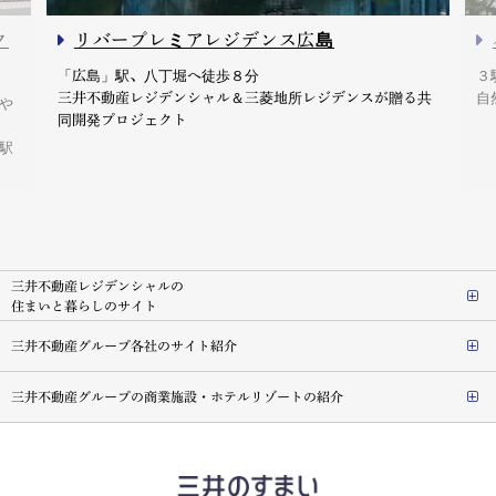
ク
リバープレミアレジデンス広島
「広島」駅、八丁堀へ徒歩８分
３
三井不動産レジデンシャル＆三菱地所レジデンスが贈る共
自
や
同開発プロジェクト
駅
三井不動産レジデンシャルの
住まいと暮らしのサイト
三井不動産グループ各社のサイト紹介
三井不動産グループの商業施設・ホテルリゾートの紹介