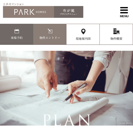
MENU
来場予約
物件エントリー
現地案内図
物件概要
image photo