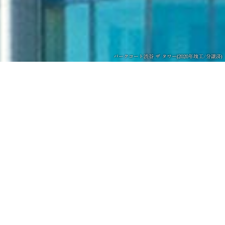
パークコート渋谷 ザ タワー(2020年竣工/分譲済)
人の想いに応え、
街の想いに
応えていく。
未来をつくる、
新しい住まい。
1971年に日本初の
超高層マンションである
｢三田綱町パーク・マンション｣を
誕生させて以来、
私たちは時代に
必要とされている住まいを、
常に新しい発想で