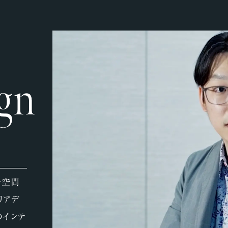
な空間
リアデ
のインテ