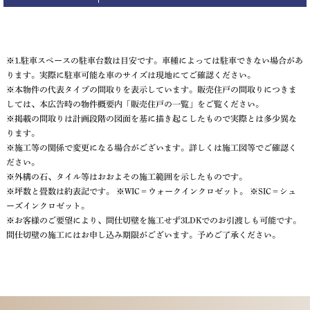
※1.駐車スペースの駐車台数は目安です。車種によっては駐車できない場合があ
ります。実際に駐車可能な車のサイズは現地にてご確認ください。
※本物件の代表タイプの間取りを表示しています。販売住戸の間取りにつきま
しては、本広告時の物件概要内「販売住戸の一覧」をご覧ください。
※掲載の間取りは計画段階の図面を基に描き起こしたもので実際とは多少異な
ります。
※施工等の関係で変更になる場合がございます。詳しくは施工図等でご確認く
ださい。
※外構の石、タイル等はおおよその施工範囲を示したものです。
※坪数と畳数は約表記です。 ※WIC＝ウォークインクロゼット。 ※SIC＝シュ
ーズインクロゼット。
※お客様のご要望により、間仕切壁を施工せず3LDKでのお引渡しも可能です。
間仕切壁の施工にはお申し込み期限がございます。予めご了承ください。