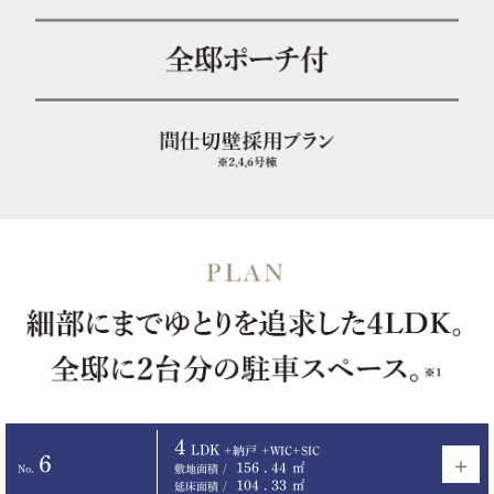
4
LDK
+納戸
+WIC+SIC
6
156
.
44
㎡
No.
敷地面積
104
.
33
㎡
延床面積