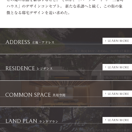
ハウス」の
デザインコンセプト。
新たな系譜へと続く、
この街の象
徴となる邸宅デザインを追い求めた。
ADDRESS
LEARN MORE
立地・アドレス
千鳥ヶ淵(徒歩6分／約450m、2020年4月撮影)
RESIDENCE
LEARN MORE
レジデンス
外観(2025年11月撮影)
COMMON SPACE
LEARN MORE
共用空間
パーティールーム(2025年11月撮影)
LAND PLAN
LEARN MORE
ランドプラン
現地敷地内の既存樹(2022年8月撮影)