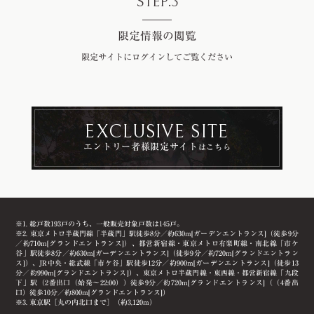
STEP.3
限定情報の閲覧
限定サイトにログインして
ご覧ください
EXCLUSIVE SITE
エントリー者様限定サイト
はこちら
※1. 総戸数193戸のうち、一般販売対象戸数は145戸。
※2. 東京メトロ半蔵門線「半蔵門」駅徒歩8分／約630m[ガーデンエントランス]（徒歩9分
／約710m[グランドエントランス]）、都営新宿線・東京メトロ有楽町線・南北線「市ケ
谷」駅徒歩8分／約630m[ガーデンエントランス]（徒歩9分／約720m[グランドエントラン
ス]）、JR中央・総武線「市ケ谷」駅徒歩12分／約900m[ガーデンエントランス]（徒歩13
分／約990m[グランドエントランス]）、東京メトロ半蔵門線・東西線・都営新宿線「九段
下」駅（2番出口（始発～22:00））徒歩9分／約720m[グランドエントランス]（（4番出
口）徒歩10分／約800m[グランドエントランス]）
※3. 東京駅［丸の内北口まで］（約3,120m）