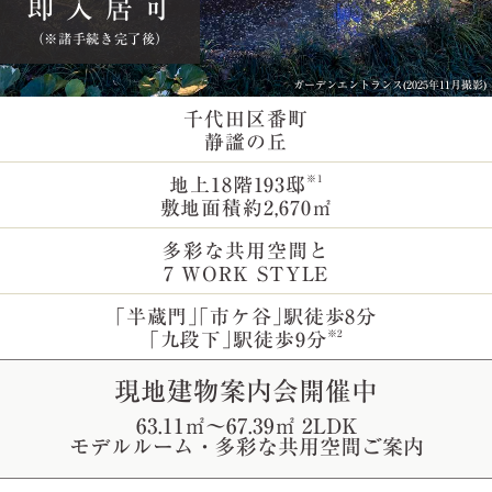
即 入 居 可
（※諸手続き完了後）
グランドエントランス(2025年11月撮影)
ガーデンエントランス(2025年11月撮影)
千代田区番町
静謐の丘
※1
地上18階193邸
敷地面積約2,670㎡
多彩な共用空間と
7 WORK STYLE
｢半蔵門｣｢市ケ谷｣駅徒歩8分
※2
｢九段下｣駅徒歩9分
現地建物案内会開催中
63.11㎡～67.39㎡ 2LDK
モデルルーム・多彩な共用空間ご案内