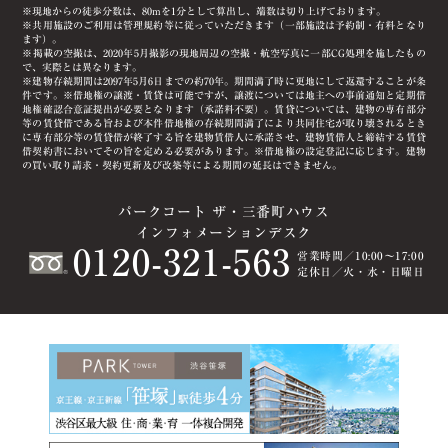
※現地からの徒歩分数は、80mを1分として算出し、端数は切り上げております。
※共用施設のご利用は管理規約等に従っていただきます（一部施設は予約制・有料となり
ます）。
※掲載の空撮は、2020年5月撮影の現地周辺の空撮・航空写真に一部CG処理を施したもの
で、実際とは異なります。
※建物存続期間は2097年5月6日までの約70年。期間満了時に更地にして返還することが条
件です。※借地権の譲渡・賃貸は可能ですが、譲渡については地主への事前通知と定期借
地権確認合意証提出が必要となります（承諾料不要）。賃貸については、建物の専有部分
等の賃貸借である旨および本件借地権の存続期間満了により共同住宅が取り壊されるとき
に専有部分等の賃貸借が終了する旨を建物賃借人に承諾させ、建物賃借人と締結する賃貸
借契約書においてその旨を定める必要があります。※借地権の設定登記に応じます。建物
の買い取り請求・契約更新及び改築等による期間の延長はできません。
パークコート ザ・三番町ハウス
インフォメーションデスク
0120-321-563
営業時間／10:00～17:00
定休日／火・水・日曜日