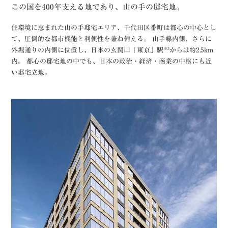
この国を400年支える地であり、
山の手の邸宅地。
住環境に恵まれた山の手邸宅エリア、
千代田区番町は都心の中心とし
て、
圧倒的な都市機能と利便性を兼ね備える。
山手線内側、
さらに
※3
外堀通りの内側に位置し、
日本の玄関口「東京」駅
からは約2.5km
内。
都心の邸宅地の中でも、
日本の政治・経済・商業の中枢にも近
い邸宅立地。