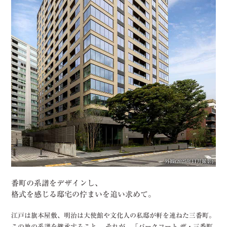
外観(2025年11月撮影)
番町の系譜をデザインし、
格式を感じる邸宅の佇まいを追い求めて。
江戸は旗本屋敷、
明治は大使館や文化人の私邸が軒を連ねた三番町。
この地の系譜を継承すること。
それが、「パークコート ザ・三番町