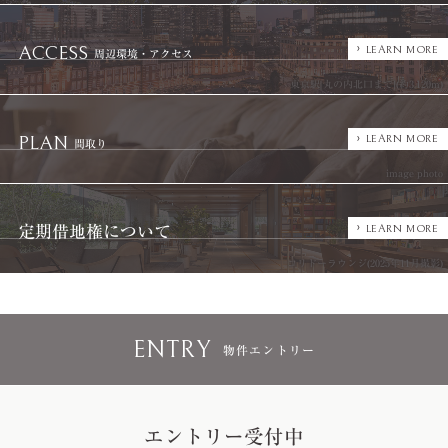
ACCESS
LEARN MORE
周辺環境・アクセス
東京駅[丸の内北口まで](約3,120m)
PLAN
LEARN MORE
間取り
image photo
LEARN MORE
定期借地権について
コリドーラウンジ(2025年11月撮影)
ENTRY
物件エントリー
エントリー受付中