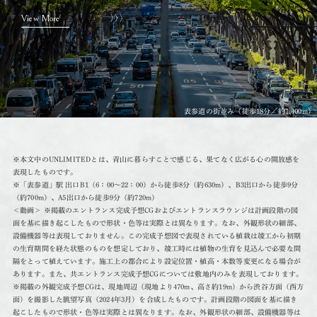
View More
表参道の街並み（徒歩18分／約1,400m）
※本文中のUNLIMITEDとは、青山に暮らすことで感じる、果てなく広がる心の開放感を
表現したものです。
※「表参道」駅 出口B1（6：00〜22：00）から徒歩8分（約630m）、B3出口から徒歩9分
（約700m）、A5出口から徒歩9分（約720m）
＜動画＞ ※掲載のエントランス完成予想CGおよびエントランスラウンジは計画段階の図
面を基に描き起こしたもので形状・色等は実際とは異なります。なお、外観形状の細部、
設備機器等は表現しておりません。この完成予想図で表現されている植栽は竣工から初期
の生育期間を経た状態のものを想定しており、竣工時には植物の生育を見込んで必要な間
隔をとって植えています。施工上の都合により設定位置・植高・本数等変更になる場合が
あります。また、共エントランス完成予想CGについては敷地内のみを表現しております。
※掲載の外観完成予想CGは、現地周辺（現地より470m、高さ約19m）から渋谷方面（西方
面）を撮影した眺望写真（2024年3月）を合成したものです。計画段階の図面を基に描き
起こしたもので形状・色等は実際とは異なります。なお、外観形状の細部、設備機器等は