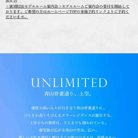
26.6.15
＜第3期2次モデルルーム案内会＞モデルルームご案内会の受付を開始して
おります。ご希望の方はホームページTOPの来場予約リンクよりご予約く
ださいませ。
青山骨董通り、上空。
感度の高い人々が行き交う青山骨董通りに、
ひときわ高くそびえるタワーレジデンスが誕生する。
上空からの視界は、どこまでも開かれている。
邸宅街が広がる青山の空は、広い。
新しい文化を発信し続けるこの街での日々は、色褪せない。