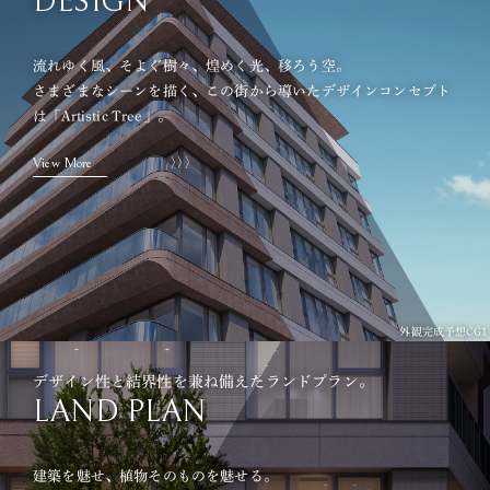
DESIGN
流れゆく風、そよぐ樹々、煌めく光、移ろう空。
さまざまなシーンを描く、この街から導いたデザインコンセプト
は「Artistic Tree」。
View More
外観完成予想CG1
デザイン性と結界性を兼ね備えたランドプラン。
LAND PLAN
建築を魅せ、植物そのものを魅せる。