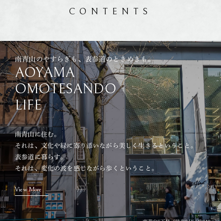
CONTENTS
南青山のやすらぎも、表参道のときめきも。
AOYAMA
OMOTESANDO
LIFE
南青山に住む。
それは、文化や緑に寄り添いながら美しく生きるということ。
表参道に暮らす。
それは、変化の波を感じながら歩くということ。
View More