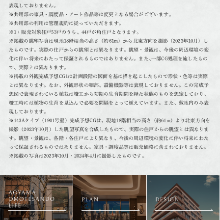
表現しておりません。
※共用部の家具・調度品・アート作品等は変更となる場合がございます。
※共用部の利用は管理規約に従っていただきます。
※1：販売対象住戸53戸のうち、44戸が角住戸となります。
※掲載の眺望写真は現地18階相当の高さ（約61m）から北東方向を撮影（2023年10月）し
たものです。実際の住戸からの眺望とは異なります。眺望・景観は、今後の周辺環境の変
化に伴い将来にわたって保証されるものではありません。また､一部CG処理を施したもの
で、実際とは異なります。
※掲載の外観完成予想CG1は計画段階の図面を基に描き起こしたもので形状・色等は実際
とは異なります。なお、外観形状の細部、設備機器等は表現しておりません。この完成予
想図で表現されている植栽は竣工から初期の生育期間を経た状態のものを想定しており、
竣工時には植物の生育を見込んで必要な間隔をとって植えています。また、敷地内のみ表
現しております。
※143Aタイプ（1901号室）完成予想CGは、現地18階相当の高さ（約61m）より北東方向を
撮影（2023年10月）した眺望写真を合成したもので、実際の住戸からの眺望とは異なりま
す。眺望・景観は、各階・各住戸により異なり、今後の周辺環境の変化に伴い将来にわた
って保証されるものではありません。家具・調度品等は販売価格に含まれておりません。
※掲載の写真は2023年10月・2024年4月に撮影したものです。