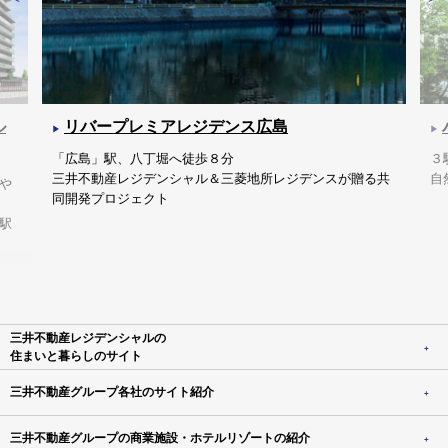
ル
リバープレミアレジデンス広島
「広島」駅、八丁堀へ徒歩８分
３
三井不動産レジデンシャル＆三菱地所レジデンスが贈る共
自
や
同開発プロジェクト
駅
三井不動産レジデンシャルの
住まいと暮らしのサイト
三井不動産グループ各社のサイト紹介
三井不動産グループの商業施設・ホテルリゾートの紹介