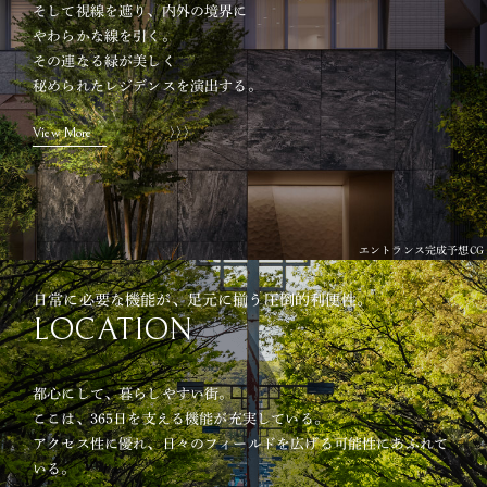
そして視線を遮り、内外の境界に
やわらかな線を引く。
その連なる緑が美しく
秘められたレジデンスを演出する。
View More
エントランス完成予想CG
日常に必要な機能が、足元に揃う圧倒的利便性。
LOCATION
都心にして、暮らしやすい街。
ここは、365日を支える機能が充実している。
アクセス性に優れ、日々のフィールドを広げる可能性にあふれて
いる。