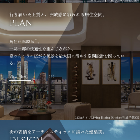
南青山6丁目（徒歩2分／約110m）
行き届いた上質と、開放感に彩られる居住空間。
PLAN
※1
角住戸率83％
。
一邸一邸の快適性を重んじながら、
窓の向こうに広がる風景を最大限に活かす空間設計を図ってい
る。
View More
143AタイプLiving Dining Kitchen完成予想CG
街の表情をアーティスティックに描いた建築美。