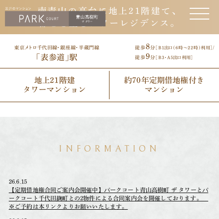
南青山の高台に地上21階建て、
都心を望むタワーレジデンス。
8
徒歩
分
東京メトロ千代田線・銀座線・半蔵門線
［B1出口（6時〜22時）利用］/
9
「表参道」駅
徒歩
分
［B3・A5出口利用］
地上21階建
約70年定期借地権付き
タワーマンション
マンション
INFORMATION
26.6.15
【定期借地権合同ご案内会開催中】パークコート青山高樹町 ザ タワーとパ
ークコート千代田麹町との2物件による合同案内会を開催しております。
※ご予約は本リンクよりお願いいたします。