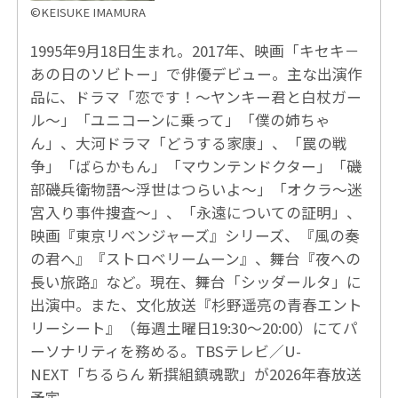
©KEISUKE IMAMURA
1995年9月18日生まれ。2017年、映画「キセキ－
あの日のソビトー」で俳優デビュー。主な出演作
品に、ドラマ「恋です！～ヤンキー君と白杖ガー
ル～」「ユニコーンに乗って」「僕の姉ちゃ
ん」、大河ドラマ「どうする家康」、「罠の戦
争」「ばらかもん」「マウンテンドクター」「磯
部磯兵衛物語～浮世はつらいよ～」「オクラ～迷
宮入り事件捜査～」、「永遠についての証明」、
映画『東京リベンジャーズ』シリーズ、『風の奏
の君へ』『ストロベリームーン』、舞台『夜への
長い旅路』など。現在、舞台「シッダールタ」に
出演中。また、文化放送『杉野遥亮の青春エント
リーシート』（毎週土曜日19:30～20:00）にてパ
ーソナリティを務める。TBSテレビ／U-
NEXT「ちるらん 新撰組鎮魂歌」が2026年春放送
予定。