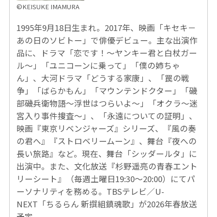
©KEISUKE IMAMURA
1995年9月18日生まれ。2017年、映画「キセキ－
あの日のソビトー」で俳優デビュー。主な出演作
品に、ドラマ「恋です！～ヤンキー君と白杖ガー
ル～」「ユニコーンに乗って」「僕の姉ちゃ
ん」、大河ドラマ「どうする家康」、「罠の戦
争」「ばらかもん」「マウンテンドクター」「磯
部磯兵衛物語～浮世はつらいよ～」「オクラ～迷
宮入り事件捜査～」、「永遠についての証明」、
映画『東京リベンジャーズ』シリーズ、『風の奏
の君へ』『ストロベリームーン』、舞台『夜への
長い旅路』など。現在、舞台「シッダールタ」に
出演中。また、文化放送『杉野遥亮の青春エント
リーシート』（毎週土曜日19:30～20:00）にてパ
ーソナリティを務める。TBSテレビ／U-
NEXT「ちるらん 新撰組鎮魂歌」が2026年春放送
予定。