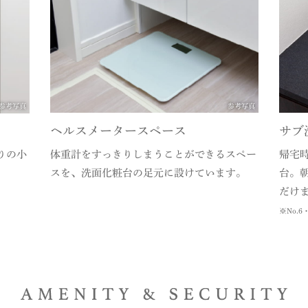
参考写真
参考写真
ヘルスメータースペース
サブ
りの小
体重計をすっきりしまうことができるスペー
帰宅
。
スを、洗面化粧台の足元に設けています。
台。
だけ
※No.