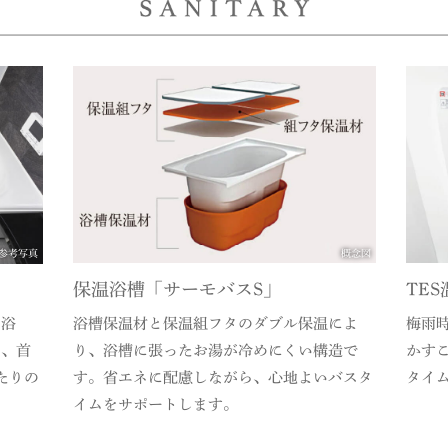
参考写真
概念図
保温浴槽「サーモバスS」
TE
モ浴
浴槽保温材と保温組フタのダブル保温によ
梅雨
し、首
り、浴槽に張ったお湯が冷めにくい構造で
かす
たりの
す。省エネに配慮しながら、心地よいバスタ
タイ
イムをサポートします。