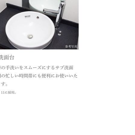
参考写真
洗面台
時の手洗いをスムーズにするサブ洗面
朝の忙しい時間帯にも便利にお使いいた
ます。
6・11に採用。