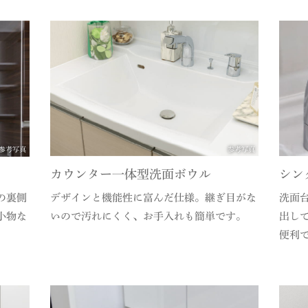
参考写真
参考写真
カウンター一体型洗面ボウル
シン
の裏側
デザインと機能性に富んだ仕様。継ぎ目がな
洗面
小物な
いので汚れにくく、お手入れも簡単です。
出し
便利