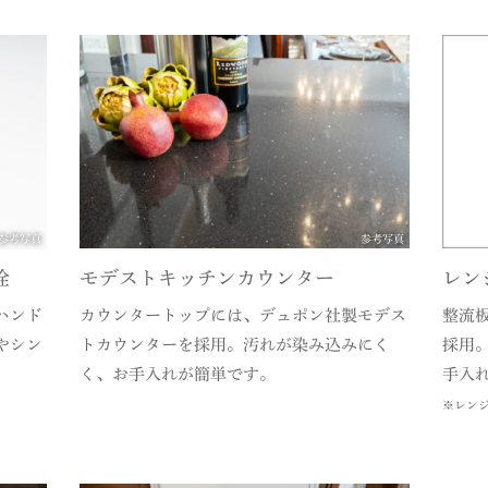
参考写真
参考写真
栓
モデストキッチンカウンター
レン
ハンド
カウンタートップには、デュポン社製モデス
整流
やシン
トカウンターを採用。汚れが染み込みにく
採用
く、お手入れが簡単です。
手入
※レン