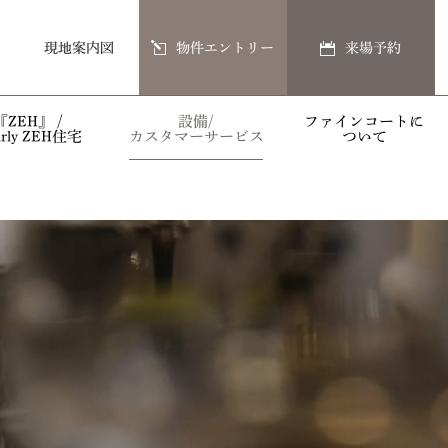
現地案内図
物件エントリー
来場予約
『ZEH』 /
設備/
ファインコートに
arly ZEH住宅
カスタマーサービス
ついて