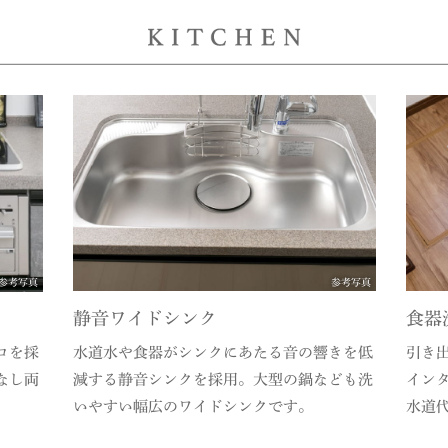
参考写真
参考写真
静音ワイドシンク
食器
ロを採
水道水や食器がシンクにあたる音の響きを低
引き
なし両
減する静音シンクを採用。大型の鍋なども洗
イン
いやすい幅広のワイドシンクです。
水道