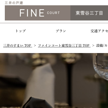
トップ
プラン
交通アク
三井のすまい TOP
ファインコート東雪谷三丁目 TOP
設備/