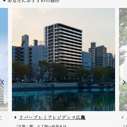
あなたにおすすめの物件
ク
リバープレミアレジデンス広島
「広島」駅、八丁堀へ徒歩８分
３