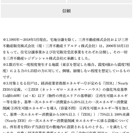
信頼
※1.1995年～2018年5月現在。宅地分譲を除く。三井不動産株式会社および三井
不動産販売株式会社（現：三井不動産リアルティ株式会社）は、2006年10月1日
をもって、住宅分譲事業および住宅販売受託事業をそれぞれ分割し、その一切
を三井不動産レジデンシャル株式会社に承継しました。
※2.数百年に一度程度発生する地震（東京を想定した場合、震度6強から震度7程
度）による力の1.25倍の力に対して、倒壊、崩壊しない程度を想定しているもの
です。
※3.対象となる住戸は、経済産業省資源エネルギー庁が定める『ZEH』/ Nearly
ZEHの定義、＜①ZEH（ネット・ゼロ・エネルギー・ハウス）の強化外皮基準
Ua値0.60W/（㎡・K）以下（物件の所在エリアの基準値） ②再生可能エネルギ
ー等を除き、基準一次エネルギー消費量から20％以上の一次エネルギー消費量
削減 ③再生可能エネルギーを導入（容量不問） ④再生可能エネルギー等を加え
て、基準一次エネルギー消費量から100％以上（『ZEH』） / 75%以上 100%未満
（Nearly ZEH）の一次エネルギー消費量削減 ※エネルギーに係る設備について
は、所有者を問わず当該住宅の敷地内に設置されるものとする。＞を満たして