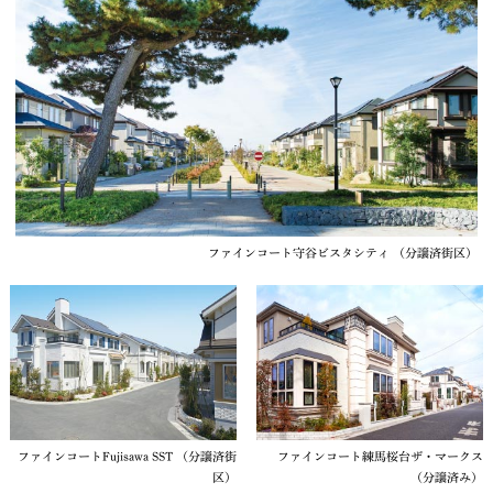
ファインコート守谷ビスタシティ （分譲済街区）
ファインコートFujisawa SST （分譲済街
ファインコート練馬桜台ザ・マークス
区）
（分譲済み）