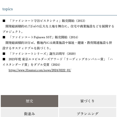
topics
■ 「ファインコート守谷ビスタシティ」販売開始（2013）
開発総面積約41.7万㎡の広大な土地を舞台に、住宅や商業施設などを展開する
プロジェクト。
■ 「ファインコートFujisawa SST」販売開始（2014）
開発総面積約19万㎡。敷地内には商業施設や福祉・健康・教育関連施設も併
設するサスティナブルな街づくり。
■ 「ファインコートシリーズ」誕生25周年（2020）
■ 2023年度 東京エコビルダーズアワード「リーディングカンパニー賞」「ハ
イスタンダード賞」をダブル受賞（2024）
https://www.31sumai.com/news/2024/0222_01/
歴史
家づくり
街並み
プランニング