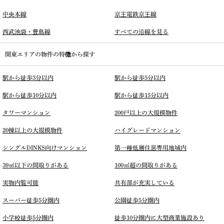
中央本線
京王電鉄京王線
西武池袋・豊島線
すべての沿線を見る
関東エリアの物件の特徴から探す
駅から徒歩3分以内
駅から徒歩5分以内
駅から徒歩10分以内
駅から徒歩15分以内
タワーマンション
200戸以上の大規模物件
20棟以上の大規模物件
ハイグレードマンション
シングルDINKS向けマンション
第一種低層住居専用地域内
39㎡以下の間取りがある
100㎡超の間取りがある
実物内覧可能
共有部が充実している
スーパー徒歩5分圏内
公園徒歩5分圏内
小学校徒歩5分圏内
徒歩10分圏内に大型商業施設あり