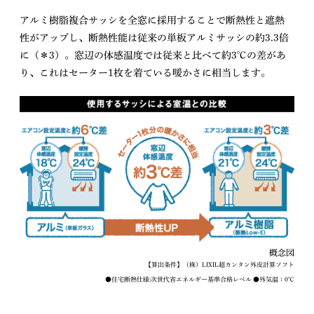
アルミ樹脂複合サッシを全窓に採用することで断熱性と遮熱
性がアップし、断熱性能は従来の単板アルミサッシの約3.3倍
に（＊3）。窓辺の体感温度では従来と比べて約3℃の差があ
り、これはセーター1枚を着ている暖かさに相当します。
概念図
【算出条件】（株）LIXIL超カンタン外皮計算ソフト
●住宅断熱仕様:次世代省エネルギー基準合格レベル ●外気温：0℃