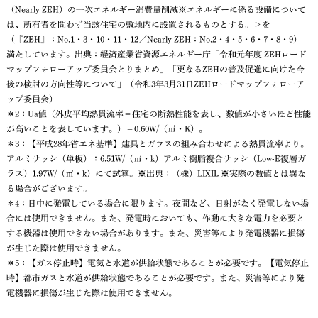
（Nearly ZEH）の一次エネルギー消費量削減※エネルギーに係る設備について
は、所有者を問わず当該住宅の敷地内に設置されるものとする。＞を
（『ZEH』：No.1・3・10・11・12／Nearly ZEH：No.2・4・5・6・7・8・9）
満たしています。出典：経済産業省資源エネルギー庁「令和元年度 ZEHロード
マップフォローアップ委員会とりまとめ」「更なるZEHの普及促進に向けた今
後の検討の方向性等について」（令和3年3月31日ZEHロードマップフォローア
ップ委員会）
＊2：Ua値（外皮平均熱貫流率＝住宅の断熱性能を表し、数値が小さいほど性能
が高いことを表しています。）＝0.60W/（㎡・K）。
＊3：【平成28年省エネ基準】建具とガラスの組み合わせによる熱貫流率より。
アルミサッシ（単板）：6.51W/（㎡・k）アルミ樹脂複合サッシ（Low-E複層ガ
ラス）1.97W/（㎡・k）にて試算。※出典：（株）LIXIL ※実際の数値とは異な
る場合がございます。
＊4：日中に発電している場合に限ります。夜間など、日射がなく発電しない場
合には使用できません。また、発電時においても、作動に大きな電力を必要と
する機器は使用できない場合があります。また、災害等により発電機器に損傷
が生じた際は使用できません。
＊5：【ガス停止時】電気と水道が供給状態であることが必要です。【電気停止
時】都市ガスと水道が供給状態であることが必要です。また、災害等により発
電機器に損傷が生じた際は使用できません。