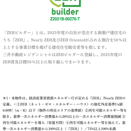
「ZEHビルダー」とは、2025年度の自社が受注する新築戸建住宅の
うち『ZEH』、Nearly ZEH及びZEH Orientedが占める割合を50％以
上とする事業目標を掲げる建売住宅販売者等を指します。
三井不動産レジデンシャルはZEHビルダーに登録し、2025年度の
ZEH普及目標50％以上に取り組んでまいります。
＊1：本物件は、経済産業省資源エネルギー庁が定める『ZEH』/Nearly ZEHの
定義、＜①ZEH（ネット・ゼロ・エネルギー・ハウス）の強化外皮基準Ua値
0.60W/（m・K）以下（物件の所在エリアの基準値）②再生可能エネルギー等を
除き、基準一次エネルギー消費量から20%以上の一次エネルギー消費量削減 ③
再生可能エネルギーを導入（容量不問）④再生可能エネルギー等を加えて、基
準一次エネルギー消費量から100%以上（『ZEH』）／75%以上100%未満