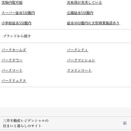
実物内覧可能
共有部が充実している
スーパー徒歩5分圏内
公園徒歩5分圏内
小学校徒歩5分圏内
徒歩10分圏内に大型商業施設あり
ブランドから探す
パークホームズ
パークシティ
パークタワー
パークマンション
パークコート
ファインコート
パークリュクス
三井不動産レジデンシャルの
住まいと暮らしのサイト