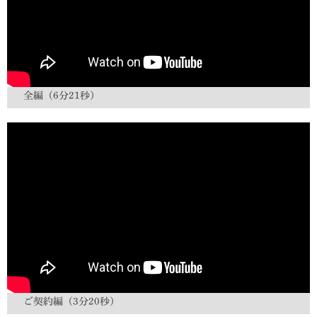
全編（6分21秒）
ご契約編（3分20秒）