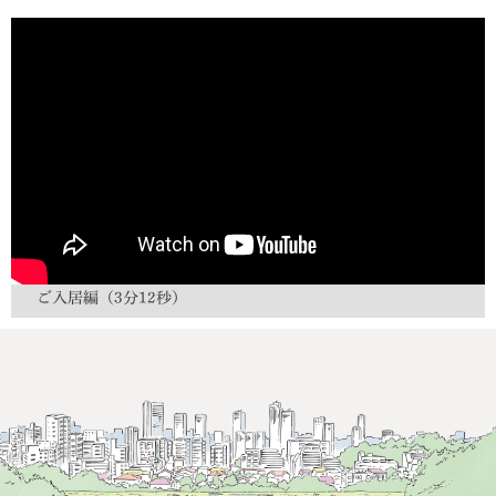
ご入居編（3分12秒）