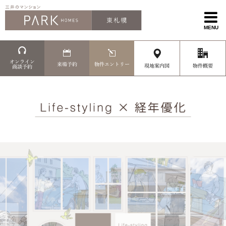
MENU
オンライン
来場予約
物件エントリー
現地案内図
物件概要
商談予約