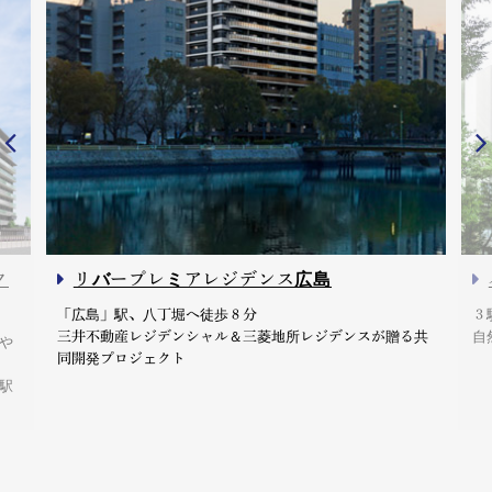
ク
リバープレミアレジデンス広島
「広島」駅、八丁堀へ徒歩８分
３
三井不動産レジデンシャル＆三菱地所レジデンスが贈る共
自
や
同開発プロジェクト
駅