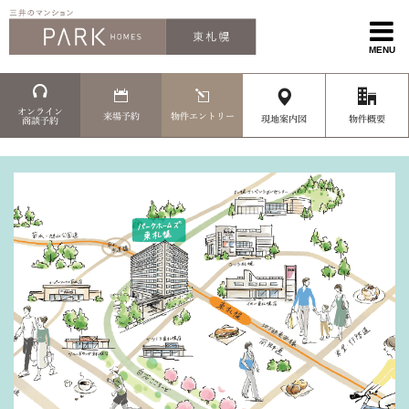
MENU
オンライン
来場予約
物件エントリー
現地案内図
物件概要
商談予約