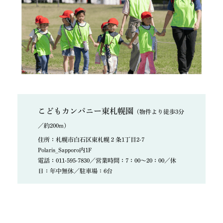
こどもカンパニー東札幌園
（物件より徒歩3分
／約200m）
住所：札幌市白石区東札幌２条1丁目2-7
Polaris_Sapporo内1F
電話：011-595-7830／営業時間：7：00～20：00／休
日：年中無休／駐車場：6台