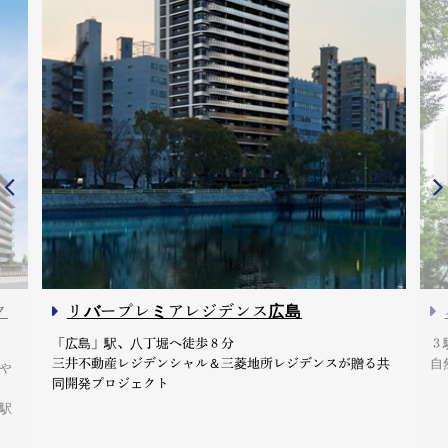
ク
リバープレミアレジデンス広島
「広島」駅、八丁堀へ徒歩８分
３
三井不動産レジデンシャル＆三菱地所レジデンスが贈る共
自
や
同開発プロジェクト
駅