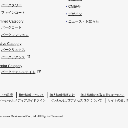
パークタワー
CM紹介
ファインコート
デザイン
imited Category
ニュース・お知らせ
パークコート
パークマンション
ctive Category
パークリュクス
パークアクシス
enior Category
パークウェルステイト
用上の注意
物件情報について
個人情報保護方針
個人情報のお取り扱いについて
ソーシャルメディアガイドライン
Cookieおよびアクセスログについて
サイトの使い
Fudosan Residential Co.,Ltd. All Rights Reserved.