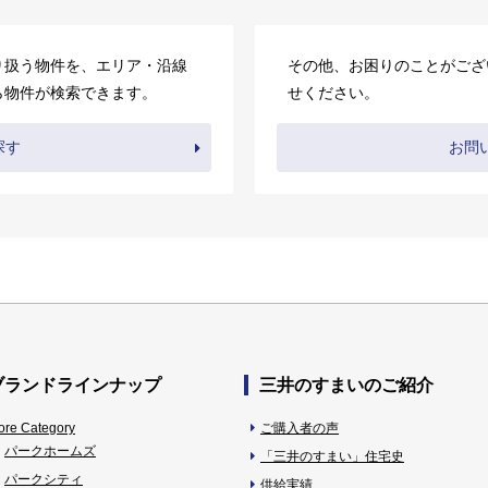
り扱う物件を、エリア・沿線
その他、お困りのことがござ
ら物件が検索できます。
せください。
探す
お問
ブランドラインナップ
三井のすまいのご紹介
ore Category
ご購入者の声
パークホームズ
「三井のすまい」住宅史
パークシティ
供給実績