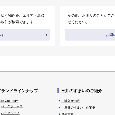
り扱う物件を、エリア・沿線
その他、お困りのことがござ
ら物件が検索できます。
せください。
探す
お問
ブランドラインナップ
三井のすまいのご紹介
ore Category
ご購入者の声
パークホームズ
「三井のすまい」住宅史
パークシティ
供給実績