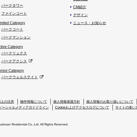
パークタワー
CM紹介
ファインコート
デザイン
imited Category
ニュース・お知らせ
パークコート
パークマンション
ctive Category
パークリュクス
パークアクシス
enior Category
パークウェルステイト
用上の注意
物件情報について
個人情報保護方針
個人情報のお取り扱いについて
ソーシャルメディアガイドライン
Cookieおよびアクセスログについて
サイトの使い
Fudosan Residential Co.,Ltd. All Rights Reserved.