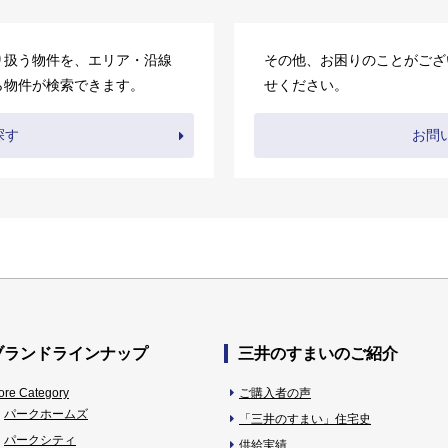
り扱う物件を、エリア・沿線
その他、お困りのことがござ
ら物件が検索できます。
せください。
探す
お問
ブランドラインナップ
三井のすまいのご紹介
ore Category
ご購入者の声
パークホームズ
「三井のすまい」住宅史
パークシティ
供給実績