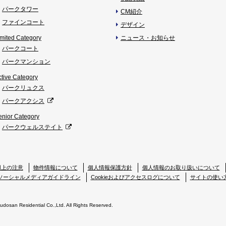
パークタワー
CM紹介
ファインコート
デザイン
imited Category
ニュース・お知らせ
パークコート
パークマンション
ctive Category
パークリュクス
パークアクシス
enior Category
パークウェルステイト
用上の注意
物件情報について
個人情報保護方針
個人情報のお取り扱いについて
ソーシャルメディアガイドライン
Cookieおよびアクセスログについて
サイトの使い
Fudosan Residential Co.,Ltd. All Rights Reserved.