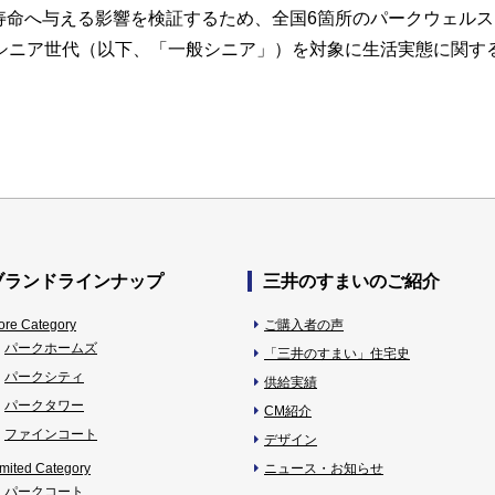
寿命へ与える影響を検証するため、全国6箇所のパークウェル
上シニア世代（以下、「一般シニア」）を対象に生活実態に関す
ブランドラインナップ
三井のすまいのご紹介
ore Category
ご購入者の声
パークホームズ
「三井のすまい」住宅史
パークシティ
供給実績
パークタワー
CM紹介
ファインコート
デザイン
imited Category
ニュース・お知らせ
パークコート