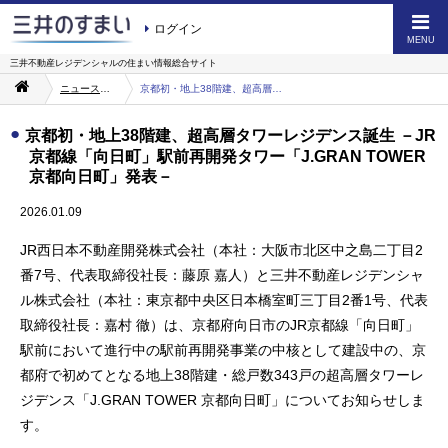
ログイン
MENU
三井不動産レジデンシャルの
住まい情報総合サイト
ニュース・お知らせ一覧
京都初・地上38階建、超高層タワーレジデンス誕生 －JR京都線「向日町」駅前再開発タワー「J.GRAN TOWER 京都向日町」発表－
京都初・地上38階建、超高層タワーレジデンス誕生 －JR
京都線「向日町」駅前再開発タワー「J.GRAN TOWER
京都向日町」発表－
2026.01.09
JR西日本不動産開発株式会社（本社：大阪市北区中之島二丁目2
番7号、代表取締役社長：藤原 嘉人）と三井不動産レジデンシャ
ル株式会社（本社：東京都中央区日本橋室町三丁目2番1号、代表
取締役社長：嘉村 徹）は、京都府向日市のJR京都線「向日町」
駅前において進行中の駅前再開発事業の中核として建設中の、京
都府で初めてとなる地上38階建・総戸数343戸の超高層タワーレ
ジデンス「J.GRAN TOWER 京都向日町」についてお知らせしま
す。