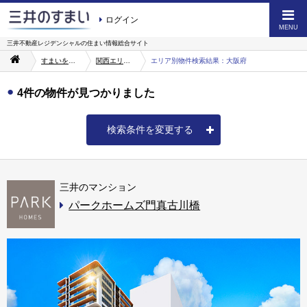
ログイン
MENU
三井不動産レジデンシャルの
住まい情報総合サイト
すまいを探す
関西エリアから探す
エリア別物件検索結果：大阪府
4件の物件が見つかりました
検索条件を変更する
三井のマンション
パークホームズ門真古川橋