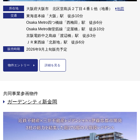
所在地
大阪府大阪市 北区堂島浜２丁目４番１他（地番）
地図
交通
東海道本線「大阪」駅 徒歩10分
Osaka Metro四つ橋線「西梅田」駅 徒歩6分
Osaka Metro御堂筋線「淀屋橋」駅 徒歩10分
京阪電鉄中之島線「渡辺橋」駅 徒歩3分
ＪＲ東西線「北新地」駅 徒歩6分
販売時期
2026年9月上旬販売予定
物件エントリー
詳細を見る
共同事業参画物件
ガーデンシティ新金岡