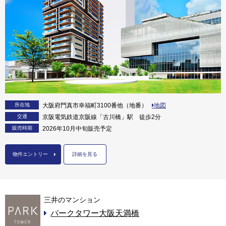
所在地
大阪府門真市幸福町3100番他（地番）
地図
交通
京阪電気鉄道京阪線「古川橋」駅 徒歩2分
販売時期
2026年10月中旬販売予定
物件エントリー
詳細を見る
三井のマンション
パークタワー大阪天満橋