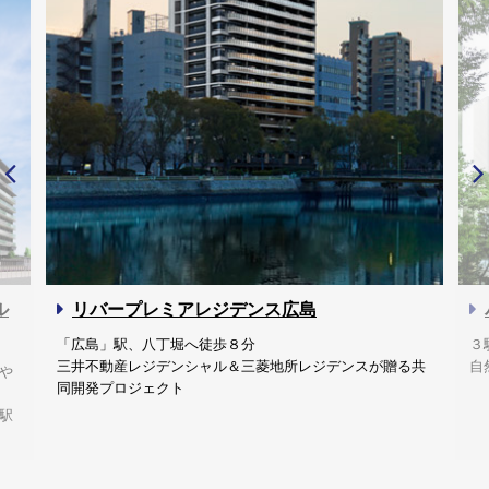
ル
リバープレミアレジデンス広島
「広島」駅、八丁堀へ徒歩８分
３
三井不動産レジデンシャル＆三菱地所レジデンスが贈る共
自
や
同開発プロジェクト
駅