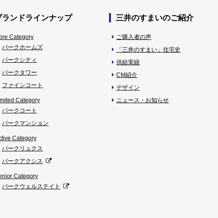
ブランドラインナップ
三井のすまいのご紹介
ore Category
ご購入者の声
パークホームズ
「三井のすまい」住宅史
パークシティ
供給実績
パークタワー
CM紹介
ファインコート
デザイン
imited Category
ニュース・お知らせ
パークコート
パークマンション
ctive Category
パークリュクス
パークアクシス
enior Category
パークウェルステイト