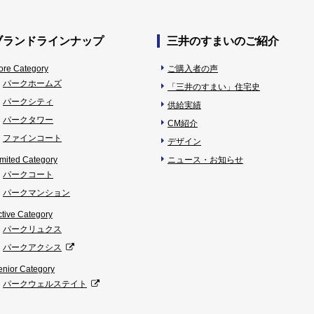
ブランドラインナップ
三井のすまいのご紹介
ore Category
ご購入者の声
パークホームズ
「三井のすまい」住宅史
パークシティ
供給実績
パークタワー
CM紹介
ファインコート
デザイン
imited Category
ニュース・お知らせ
パークコート
パークマンション
ctive Category
パークリュクス
パークアクシス
enior Category
パークウェルステイト