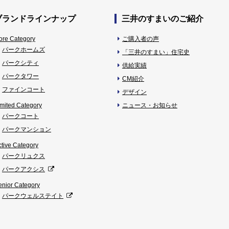
ブランドラインナップ
三井のすまいのご紹介
ore Category
ご購入者の声
パークホームズ
「三井のすまい」住宅史
パークシティ
供給実績
パークタワー
CM紹介
ファインコート
デザイン
imited Category
ニュース・お知らせ
パークコート
パークマンション
ctive Category
パークリュクス
パークアクシス
enior Category
パークウェルステイト