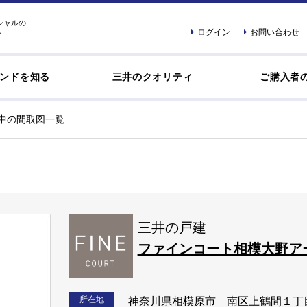
シャルの
ログイン
お問い合わせ
ト
ンドを知る
三井のクオリティ
ご購入者
中の間取図一覧
三井の戸建
ファインコート相模大野ア
所在地
神奈川県相模原市 南区上鶴間１丁