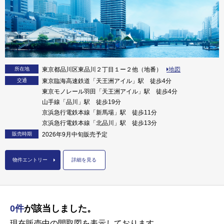
所在地
東京都品川区東品川２丁目１ー２他（地番）
地図
交通
東京臨海高速鉄道「天王洲アイル」駅 徒歩4分
東京モノレール羽田「天王洲アイル」駅 徒歩4分
山手線「品川」駅 徒歩19分
京浜急行電鉄本線「新馬場」駅 徒歩11分
京浜急行電鉄本線「北品川」駅 徒歩13分
販売時期
2026年9月中旬販売予定
物件エントリー
詳細を見る
0件
が該当しました。
現在販売中の間取図を表示しております。