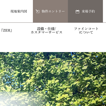
現地案内図
物件エントリー
来場予約
設備・仕様/
ファインコート
『ZEH』
カスタマーサービス
について