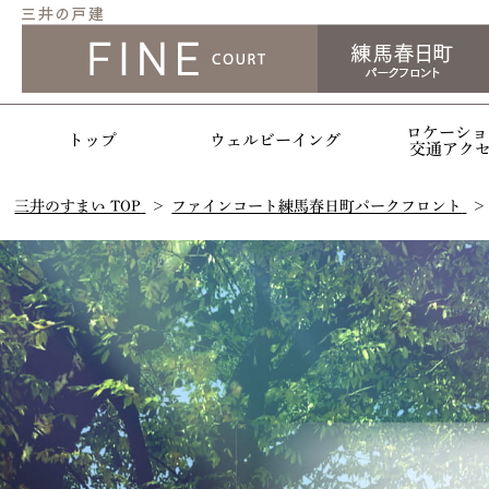
ロケーショ
トップ
ウェルビーイング
交通アク
三井のすまい TOP
ファインコート練馬春日町パークフロント