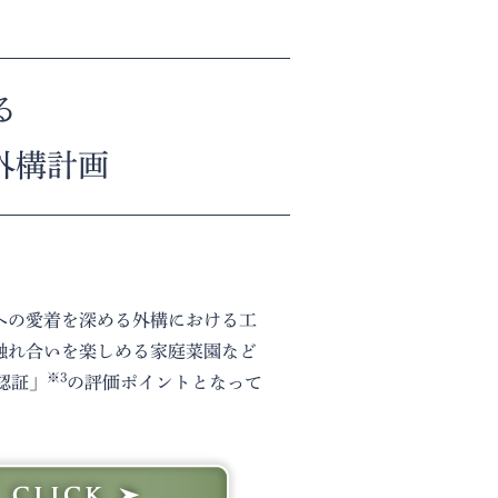
る
外構計画
への愛着を深める外構における工
触れ合いを楽しめる家庭菜園など
※3
7認証」
の評価ポイントとなって