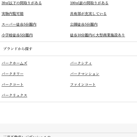
39㎡以下の間取りがある
100㎡超の間取りがある
実物内覧可能
共有部が充実している
スーパー徒歩5分圏内
公園徒歩5分圏内
小学校徒歩5分圏内
徒歩10分圏内に大型商業施設あり
ブランドから探す
パークホームズ
パークシティ
パークタワー
パークマンション
パークコート
ファインコート
パークリュクス
三井不動産レジデンシャルの