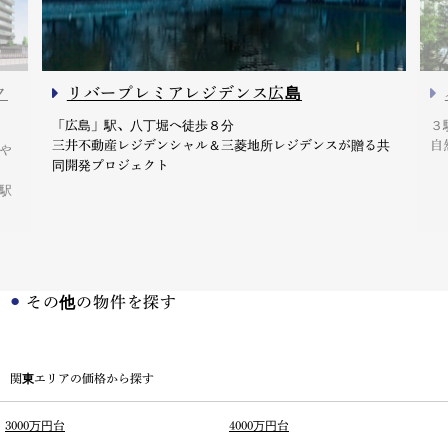
ク
リバープレミアレジデンス広島
「広島」駅、八丁堀へ徒歩８分
３
三井不動産レジデンシャル＆三菱地所レジデンスが贈る共
自
や
同開発プロジェクト
駅
その他の物件を探す
関東エリアの価格から探す
3000万円台
4000万円台