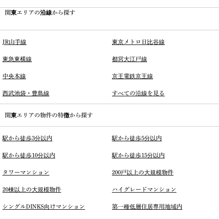
関東エリアの沿線から探す
JR山手線
東京メトロ日比谷線
東急東横線
都営大江戸線
中央本線
京王電鉄京王線
西武池袋・豊島線
すべての沿線を見る
関東エリアの物件の特徴から探す
駅から徒歩3分以内
駅から徒歩5分以内
駅から徒歩10分以内
駅から徒歩15分以内
タワーマンション
200戸以上の大規模物件
20棟以上の大規模物件
ハイグレードマンション
シングルDINKS向けマンション
第一種低層住居専用地域内