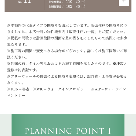
11
110
.
20
㎡
No.
敷地面積
102
.
86
㎡
延床面積
※本物件の代表タイプの間取りを表示しています。販売住戸の間取りにつ
きましては、本広告時の物件概要内「販売住戸の一覧」をご覧ください。
※掲載の間取りは計画段階の図面を基に描き起こしたもので実際とは多少
異なります。
※施工等の関係で変更になる場合がございます。詳しくは施工図等でご確
認ください。
※外構の石、タイル等はおおよその施工範囲を示したものです。※坪数と
畳数は約表記です。
※フリーウォールの撤去による間取り変更には、設計費・工事費が必要と
なります。
※DEN＝書斎 ※WIC＝ウォークインクロゼット ※WIP＝ウォークイン
パントリー