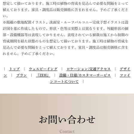
想定して描いております。施工時は植物の育成を見込んで必要な間隔をとって
植えております。家具・調度品は販売価格に含まれません。予めご了承くださ
い。
※掲載の敷地配置イラスト、洗面室・ルーフバルコニー完成予想イラストは設
計図を基に作成したもので、形状・色等は実際とは異なります。外観形状の細
部・設備機器等は表現しておりません。表現されている植栽は施工から初期の
育成期間を経た状態のものを想定して描いております。施工時は植物の育成を
見込んで必要な間隔をとって植えております。家具・調度品は販売価格に含ま
れません。予めご了承ください。
|
トップ
|
ウェルビーイング
|
ロケーション/交通アクセス
|
デザイ
ン
|
プラン
|
『ZEH』
|
設備・仕様/カスタマーサービス
|
ファイ
ンコートについて
|
お問い合わせ
Contact