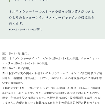
ミネラルウォーターのストックや様々な買い置きができる
ゆとりあるウォークインパントリーがキッチンの機能性を
高めます。
※No.2・4〜6・8・9に採用。
※1：No.3・7に採用。
※2：トリプルウォークインクロゼットはNo.2・3・11に採用。ウォークインパ
ントリーはNo.2・4〜6・8・9に採用。
※3：No.2・10に採用。
※4：医科学研究の視点から住まいにおけるウェルビーイングに影響を及ぼす項
目を第三者機関（株式会社 山下PMC）が評価し、その達成度に応じて等級を認
定する認証制度。
※掲載の完成予想CGは区立わかみや公園から撮影した写真（2025年10月撮影）
に合成加工したものです。また、計画段階の図面を基に描き起こしたもので、
形状・色等は実際とは異なります。外観形状の細部・設備機器等は表現してお
りません。表現されている植栽は施工から初期の育成期間を経た状態のものを