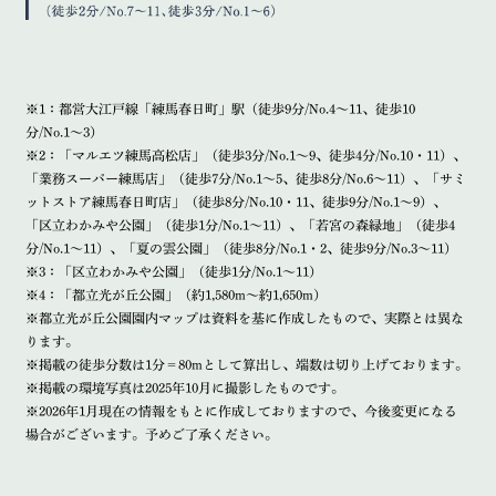
※1：都営大江戸線「練馬春日町」駅（徒歩9分/No.4〜11、徒歩10
分/No.1〜3）
※2：「マルエツ練馬高松店」（徒歩3分/No.1〜9、徒歩4分/No.10・11）、
「業務スーパー練馬店」（徒歩7分/No.1〜5、徒歩8分/No.6〜11）、「サミ
ットストア練馬春日町店」（徒歩8分/No.10・11、徒歩9分/No.1〜9）、
「区立わかみや公園」（徒歩1分/No.1〜11）、「若宮の森緑地」（徒歩4
分/No.1〜11）、「夏の雲公園」（徒歩8分/No.1・2、徒歩9分/No.3〜11）
※3：「区立わかみや公園」（徒歩1分/No.1〜11）
※4：「都立光が丘公園」（約1,580m〜約1,650m）
※都立光が丘公園園内マップは資料を基に作成したもので、実際とは異な
ります。
※掲載の徒歩分数は1分＝80mとして算出し、端数は切り上げております。
※掲載の環境写真は2025年10月に撮影したものです。
※2026年1月現在の情報をもとに作成しておりますので、今後変更になる
場合がございます。予めご了承ください。