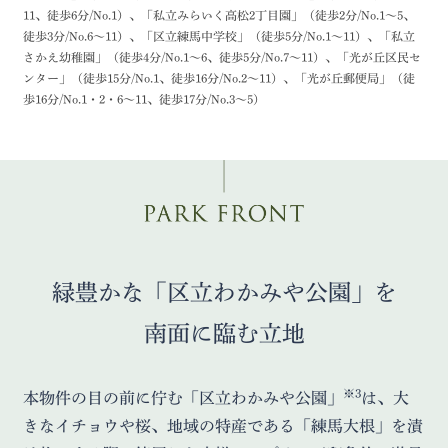
11、徒歩6分/No.1）、「私立みらいく高松2丁目園」（徒歩2分/No.1〜5、
徒歩3分/No.6〜11）、「区立練馬中学校」（徒歩5分/No.1〜11）、「私立
さかえ幼稚園」（徒歩4分/No.1〜6、徒歩5分/No.7〜11）、「光が丘区民セ
ンター」（徒歩15分/No.1、徒歩16分/No.2〜11）、「光が丘郵便局」（徒
歩16分/No.1・2・6〜11、徒歩17分/No.3〜5）
緑豊かな「区立わかみや公園」を
南面に臨む立地
※3
本物件の目の前に佇む「区立わかみや公園」
は、大
きなイチョウや桜、地域の特産である「練馬大根」を漬