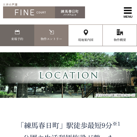
MENU
来場予約
物件エントリー
現地案内図
物件概要
※1
「練馬春日町」駅徒歩最短9分