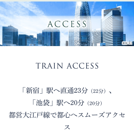
「新宿」駅へ直通23分
、
（22分）
「池袋」駅へ20分
（20分）
都営大江戸線で都心へスムーズアクセ
ス