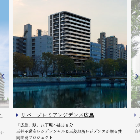
ク
リバープレミアレジデンス広島
「広島」駅、八丁堀へ徒歩８分
３
三井不動産レジデンシャル＆三菱地所レジデンスが贈る共
自
や
同開発プロジェクト