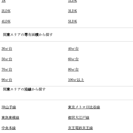
1R
1LDK
2LDK
3LDK
4LDK
5LDK
関東エリアの専有面積から探す
30㎡台
40㎡台
50㎡台
60㎡台
70㎡台
80㎡台
90㎡台
100㎡以上
関東エリアの沿線から探す
JR山手線
東京メトロ日比谷線
東急東横線
都営大江戸線
中央本線
京王電鉄京王線