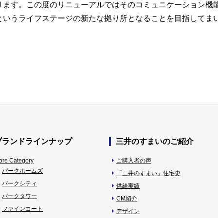
ります。この度のリニューアルではそのコミュニケーション機
というライフステージの新たな拠り所となることを目指してま
ブランドラインナップ
三井のすまいのご紹介
ore Category
ご購入者の声
パークホームズ
「三井のすまい」住宅史
パークシティ
供給実績
パークタワー
CM紹介
ファインコート
デザイン