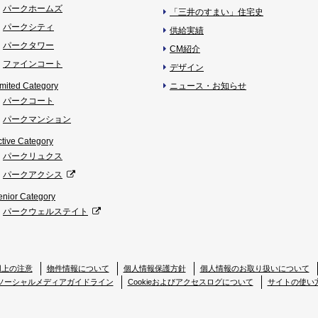
パークホームズ
「三井のすまい」住宅史
パークシティ
供給実績
パークタワー
CM紹介
ファインコート
デザイン
imited Category
ニュース・お知らせ
パークコート
パークマンション
ctive Category
パークリュクス
パークアクシス
enior Category
パークウェルステイト
用上の注意
物件情報について
個人情報保護方針
個人情報のお取り扱いについて
ソーシャルメディアガイドライン
Cookieおよびアクセスログについて
サイトの使い