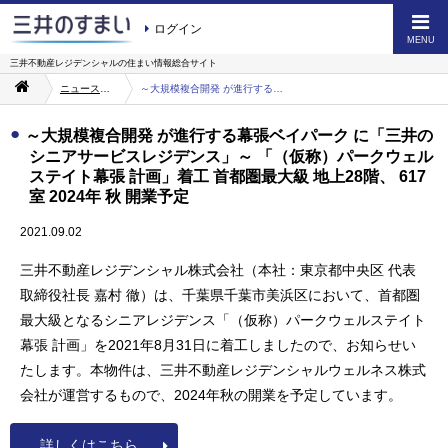
ログイン
MENU
三井不動産レジデンシャルの
住まい情報総合サイト
ニュース・お知らせ一覧
～大規模複合開発 が進行する幕張ベイパーク に「三井の シニアサービスレジデンス」～ 「（仮称）パークウェルステイト幕張 計画」着工 首都圏最大級 地上28階、 617 室 2024年 秋 開業予定
～大規模複合開発 が進行する幕張ベイパーク に「三井の
シニアサービスレジデンス」～ 「（仮称）パークウェル
ステイト幕張 計画」着工 首都圏最大級 地上28階、 617
室 2024年 秋 開業予定
2021.09.02
三井不動産レジデンシャル株式会社（本社：東京都中央区 代表
取締役社長 嘉村 徹）は、千葉県千葉市美浜区において、首都圏
最大級となるシニアレジデンス「（仮称）パークウェルステイト
幕張 計画」を2021年8月31日に着工しましたので、お知らせい
たします。本物件は、三井不動産レジデンシャルウェルネス株式
会社が運営するもので、2024年秋の開業を予定しています。
詳しくはこちら