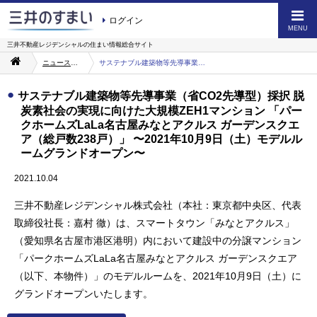
ログイン
MENU
三井不動産レジデンシャルの
住まい情報総合サイト
ニュース・お知らせ一覧
サステナブル建築物等先導事業（省CO2先導型）採択 脱炭素社会の実現に向けた大規模ZEH1マンション 「パークホームズLaLa名古屋みなとアクルス ガーデンスクエア（総戸数238戸）」 〜2021年10月9日（土）モデルルームグランドオープン〜
サステナブル建築物等先導事業（省CO2先導型）採択 脱
炭素社会の実現に向けた大規模ZEH1マンション 「パー
クホームズLaLa名古屋みなとアクルス ガーデンスクエ
ア（総戸数238戸）」 〜2021年10月9日（土）モデルル
ームグランドオープン〜
2021.10.04
三井不動産レジデンシャル株式会社（本社：東京都中央区、代表
取締役社長：嘉村 徹）は、スマートタウン「みなとアクルス」
（愛知県名古屋市港区港明）内において建設中の分譲マンション
「パークホームズLaLa名古屋みなとアクルス ガーデンスクエア
（以下、本物件）」のモデルルームを、2021年10月9日（土）に
グランドオープンいたします。