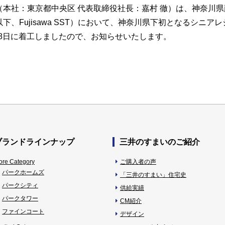
社：東京都中央区 代表取締役社長：嘉村 徹）は、神奈川県藤沢
、Fujisawa SST）において、神奈川県下初となるシニ
月18日に着工しましたので、お知らせいたします。
ブランドラインナップ
三井のすまいのご紹介
ore Category
ご購入者の声
パークホームズ
「三井のすまい」住宅史
パークシティ
供給実績
パークタワー
CM紹介
ファインコート
デザイン