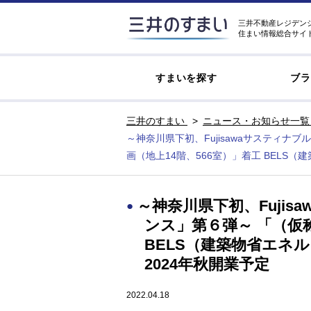
三井不動産レジデン
住まい情報総合サイ
すまいを探す
ブラ
三井のすまい
ニュース・お知らせ一覧
～神奈川県下初、Fujisawaサスティ
画（地上14階、566室）」着工 BELS（
～神奈川県下初、Fuji
ンス」第６弾～ 「（仮
BELS（建築物省エネル
2024年秋開業予定
2022.04.18