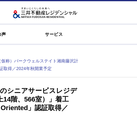
の声
サービス
「（仮称）パークウェルステイト湘南藤沢計
認証取得／2024年秋開業予定
三井のシニアサービスレジデ
4階、566室）」着工
iented」認証取得／