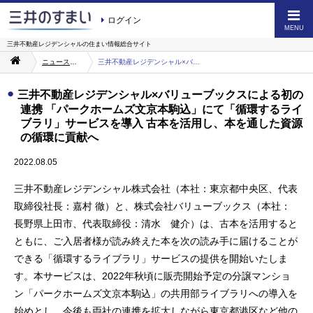
ログイン
MENU
三井不動産レジデンシャルの
住まい情報総合サイト
ニュース・お知らせ一覧
三井不動産レジデンシャル×バリューブックスによる初の連携 「パークホームズ文京本駒込」にて「循環するライブラリ」サービスを導入 古本を活用し、本を通した資源の循環に貢献へ
三井不動産レジデンシャル×バリューブックスによる初の
連携 「パークホームズ文京本駒込」にて「循環するライ
ブラリ」サービスを導入 古本を活用し、本を通した資源
の循環に貢献へ
2022.08.05
三井不動産レジデンシャル株式会社（本社：東京都中央区、代表
取締役社長：嘉村 徹）と、株式会社バリューブックス（本社：
長野県上田市、代表取締役：清水 健介）は、古本を活用すると
ともに、ご入居者様が読み終えた本を次の読み手に届けることが
できる「循環するライブラリ」サービスの提供を開始いたしま
す。本サービスは、2022年秋頃に販売開始予定の分譲マンショ
ン「パークホームズ文京本駒込」の共用部ライブラリへの導入を
始めとし、今後も両社の連携を拡大しながら東京都港区など他の