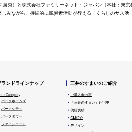
 展秀）と株式会社ファミリーネット・ジャパン（本社：東京
しみながら、持続的に脱炭素活動が行える「くらしのサス活」を
ブランドラインナップ
三井のすまいのご紹介
ore Category
ご購入者の声
パークホームズ
「三井のすまい」住宅史
パークシティ
供給実績
パークタワー
CM紹介
ファインコート
デザイン