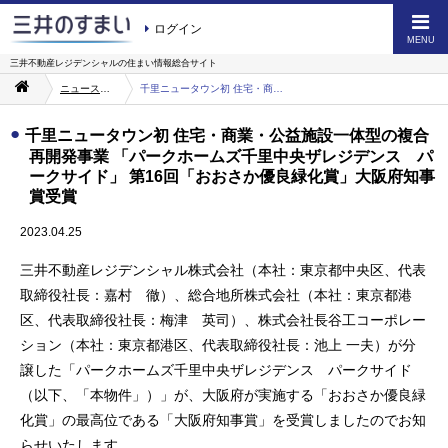
ログイン
MENU
三井不動産レジデンシャルの
住まい情報総合サイト
ニュース・お知らせ一覧
千里ニュータウン初 住宅・商業・公益施設一体型の複合再開発事業 「パークホームズ千里中央ザレジデンス パークサイド」 第16回「おおさか優良緑化賞」大阪府知事賞受賞
千里ニュータウン初 住宅・商業・公益施設一体型の複合
再開発事業 「パークホームズ千里中央ザレジデンス パ
ークサイド」 第16回「おおさか優良緑化賞」大阪府知事
賞受賞
2023.04.25
三井不動産レジデンシャル株式会社（本社：東京都中央区、代表
取締役社長：嘉村 徹）、総合地所株式会社（本社：東京都港
区、代表取締役社長：梅津 英司）、株式会社長谷工コーポレー
ション（本社：東京都港区、代表取締役社長：池上 一夫）が分
譲した「パークホームズ千里中央ザレジデンス パークサイド
（以下、「本物件」）」が、大阪府が実施する「おおさか優良緑
化賞」の最高位である「大阪府知事賞」を受賞しましたのでお知
らせいたします。