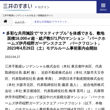
ログイン
MENU
三井不動産レジデンシャルの
住まい情報総合サイト
ニュース・お知らせ一覧
多彩な共用施設で“サスティナブル”を体感できる、敷地面積16,000㎡超・総戸数571戸のマンション 「パークホームズ伊丹稲野ガーデンスクエア パークフロント」 2023年4月29日（土）モデルルーム事前案内会開始
多彩な共用施設で“サスティナブル”を体感できる、敷地
面積16,000㎡超・総戸数571戸のマンション 「パークホ
ームズ伊丹稲野ガーデンスクエア パークフロント」
2023年4月29日（土）モデルルーム事前案内会開始
2023.04.27
三井不動産レジデンシャル株式会社（本社:東京都中央区、代表
取締役社長:嘉村 徹）、近鉄不動産株式会社（本社:大阪市天王寺
区、代表取締役社長:倉橋 孝壽）、JR西日本不動産開発株式会社
（本社:大阪市北区、代表取締役社長:藤原 嘉人）、総合地所株式
会社（本社:東京都港区、代表取締役社長:梅津 英司）は、兵庫県
伊丹市稲野町において建設中の大規模分譲マンション「パークホ
ームズ伊丹稲野ガーデンスクエア パークフロント（以下、本物
件）」のモデルルーム事前案内会を2023年4月29日（土）より開