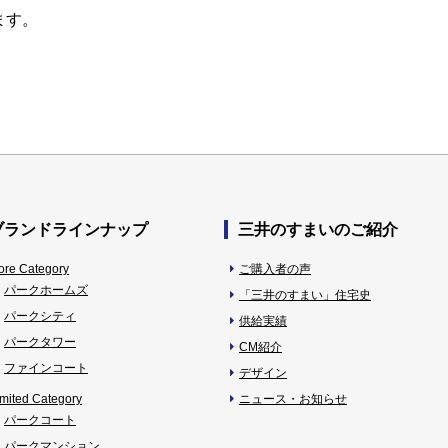
ます。
ブランドラインナップ
三井のすまいのご紹介
ore Category
ご購入者の声
パークホームズ
「三井のすまい」住宅史
パークシティ
供給実績
パークタワー
CM紹介
ファインコート
デザイン
imited Category
ニュース・お知らせ
パークコート
パークマンション