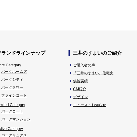
ブランドラインナップ
三井のすまいのご紹介
ore Category
ご購入者の声
パークホームズ
「三井のすまい」住宅史
パークシティ
供給実績
パークタワー
CM紹介
ファインコート
デザイン
imited Category
ニュース・お知らせ
パークコート
パークマンション
ctive Category
パークリュクス