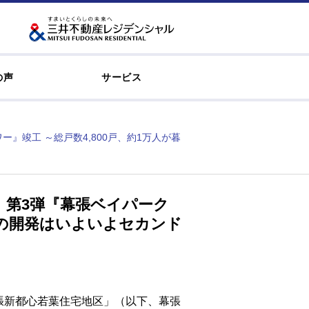
の声
サービス
』竣工 ～総戸数4,800戸、約1万人が暮
 第3弾『幕張ベイパーク
街の開発はいよいよセカンド
張新都心若葉住宅地区」（以下、幕張