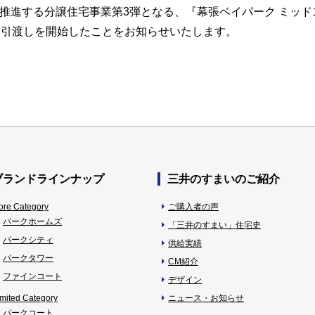
推進する分譲住宅事業第3弾となる、『幕張ベイパーク ミッドスク
お引渡しを開始したことをお知らせいたします。
ブランドラインナップ
三井のすまいのご紹介
ore Category
ご購入者の声
パークホームズ
「三井のすまい」住宅史
パークシティ
供給実績
パークタワー
CM紹介
ファインコート
デザイン
imited Category
ニュース・お知らせ
パークコート