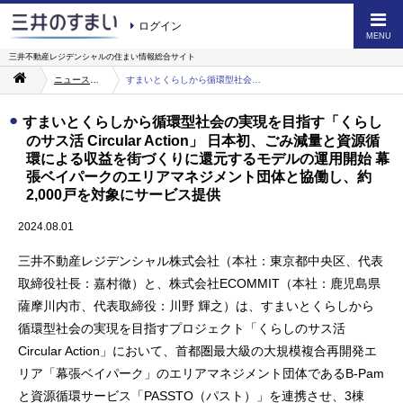
ログイン
MENU
三井不動産レジデンシャルの
住まい情報総合サイト
ニュース・お知らせ一覧
すまいとくらしから循環型社会の実現を目指す「くらしのサス活 Circular Action」 日本初、ごみ減量と資源循環による収益を街づくりに還元するモデルの運用開始 幕張ベイパークのエリアマネジメント団体と協働し、約2,000戸を対象にサービス提供
すまいとくらしから循環型社会の実現を目指す「くらし
のサス活 Circular Action」 日本初、ごみ減量と資源循
環による収益を街づくりに還元するモデルの運用開始 幕
張ベイパークのエリアマネジメント団体と協働し、約
2,000戸を対象にサービス提供
2024.08.01
三井不動産レジデンシャル株式会社（本社：東京都中央区、代表
取締役社長：嘉村徹）と、株式会社ECOMMIT（本社：鹿児島県
薩摩川内市、代表取締役：川野 輝之）は、すまいとくらしから
循環型社会の実現を目指すプロジェクト「くらしのサス活
Circular Action」において、首都圏最大級の大規模複合再開発エ
リア「幕張ベイパーク」のエリアマネジメント団体であるB-Pam
と資源循環サービス「PASSTO（パスト）」を連携させ、3棟