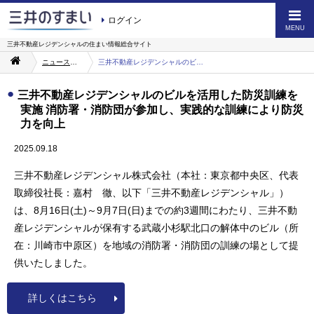
ログイン
MENU
三井不動産レジデンシャルの
住まい情報総合サイト
ニュース・お知らせ一覧
三井不動産レジデンシャルのビルを活用した防災訓練を実施 消防署・消防団が参加し、実践的な訓練により防災力を向上
三井不動産レジデンシャルのビルを活用した防災訓練を
実施 消防署・消防団が参加し、実践的な訓練により防災
力を向上
2025.09.18
三井不動産レジデンシャル株式会社（本社：東京都中央区、代表
取締役社長：嘉村 徹、以下「三井不動産レジデンシャル」）
は、8月16日(土)～9月7日(日)までの約3週間にわたり、三井不動
産レジデンシャルが保有する武蔵小杉駅北口の解体中のビル（所
在：川崎市中原区）を地域の消防署・消防団の訓練の場として提
供いたしました。
詳しくはこちら