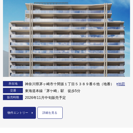
所在地
神奈川県茅ヶ崎市十間坂１丁目５３８９番６他（地番）
地図
交通
東海道本線「茅ケ崎」駅 徒歩5分
販売時期
2026年11月中旬販売予定
物件エントリー
詳細を見る