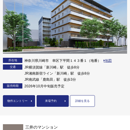
所在地
神奈川県川崎市 幸区下平間１４３番１（地番）
地図
交通
JR横須賀線「新川崎」駅 徒歩8分
JR湘南新宿ライン「新川崎」駅 徒歩8分
JR南武線「鹿島田」駅 徒歩3分
販売時期
2026年10月中旬販売予定
物件エントリー
来場予約
詳細を見る
三井のマンション