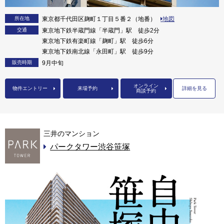
所在地
東京都千代田区麹町１丁目５番２（地番）
地図
交通
東京地下鉄半蔵門線「半蔵門」駅 徒歩2分
東京地下鉄有楽町線「麹町」駅 徒歩6分
東京地下鉄南北線「永田町」駅 徒歩9分
販売時期
9月中旬
オンライン
物件エントリー
来場予約
詳細を見る
商談予約
三井のマンション
パークタワー渋谷笹塚