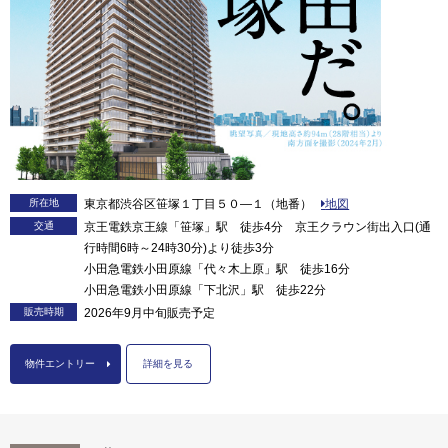
所在地
東京都渋谷区笹塚１丁目５０―１（地番）
地図
交通
京王電鉄京王線「笹塚」駅 徒歩4分 京王クラウン街出入口(通
行時間6時～24時30分)より徒歩3分
小田急電鉄小田原線「代々木上原」駅 徒歩16分
小田急電鉄小田原線「下北沢」駅 徒歩22分
販売時期
2026年9月中旬販売予定
物件エントリー
詳細を見る