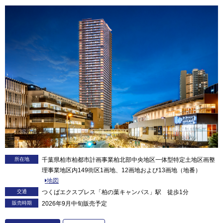
所在地
千葉県柏市柏都市計画事業柏北部中央地区一体型特定土地区画整
理事業地区内149街区1画地、12画地および13画地（地番）
地図
交通
つくばエクスプレス「柏の葉キャンパス」駅 徒歩1分
販売時期
2026年9月中旬販売予定