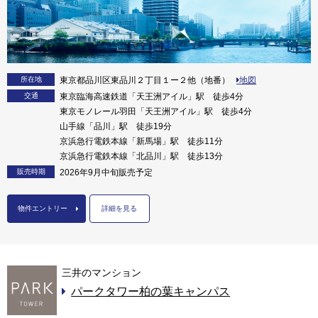
所在地
東京都品川区東品川２丁目１ー２他（地番）
地図
交通
東京臨海高速鉄道「天王洲アイル」駅 徒歩4分
東京モノレール羽田「天王洲アイル」駅 徒歩4分
山手線「品川」駅 徒歩19分
京浜急行電鉄本線「新馬場」駅 徒歩11分
京浜急行電鉄本線「北品川」駅 徒歩13分
販売時期
2026年9月中旬販売予定
物件エントリー
詳細を見る
三井のマンション
パークタワー柏の葉キャンパス