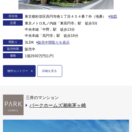
所在地
東京都杉並区高円寺南１丁目４５４番７外（地番）
地図
交通
東京メトロ丸ノ内線「東高円寺」駅 徒歩3分
中央本線「中野」駅 徒歩13分
中央本線「高円寺」駅 徒歩16分
間取り
3LDK
販売中間取りを表示
販売時期
販売中
価格
1億2930万円(1戸)
物件エントリー
詳細を見る
三井のマンション
パークホームズ湘南茅ヶ崎