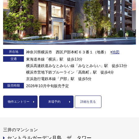
所在地
神奈川県横浜市 西区戸部本町６３番１（地番）
地図
交通
東海道本線「横浜」駅 徒歩13分
横浜高速鉄道みなとみらい線「みなとみらい」駅 徒歩13分
横浜市営地下鉄ブルーライン「高島町」駅 徒歩4分
京浜急行電鉄本線「戸部」駅 徒歩5分
販売時期
2026年10月中旬販売予定
物件エントリー
来場予約
詳細を見る
三井のマンション
セントラルガーデン月島 ザ タワー