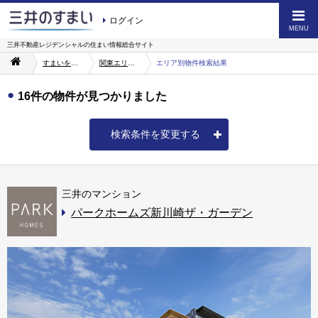
ログイン
MENU
三井不動産レジデンシャルの
住まい情報総合サイト
すまいを探す
関東エリアから探す
エリア別物件検索結果
16件の物件が見つかりました
検索条件を変更する
三井のマンション
パークホームズ新川崎ザ・ガーデン