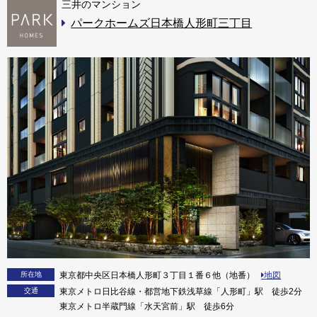
三井のマンション
パークホームズ日本橋人形町三丁目
所在地
東京都中央区日本橋人形町３丁目１番６他（地番）
地図
交通
東京メトロ日比谷線・都営地下鉄浅草線「人形町」駅 徒歩2分
東京メトロ半蔵門線「水天宮前」駅 徒歩6分