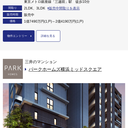
東京メトロ銀座線「三越前」駅 徒歩10分
間取り
2LDK、3LDK
販売中間取りを表示
販売時期
販売中
価格
1億7490万円(1戸)～2億4190万円(1戸)
物件エントリー
詳細を見る
三井のマンション
パークホームズ横浜ミッドスクエア