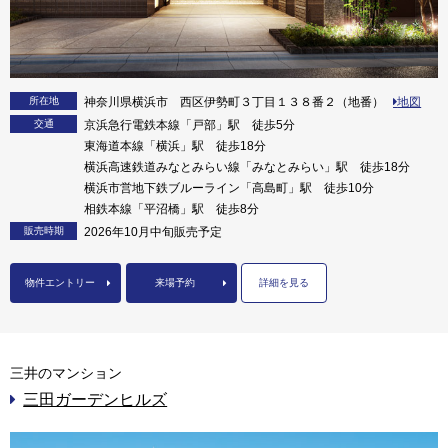
所在地
神奈川県横浜市 西区伊勢町３丁目１３８番２（地番）
地図
交通
京浜急行電鉄本線「戸部」駅 徒歩5分
東海道本線「横浜」駅 徒歩18分
横浜高速鉄道みなとみらい線「みなとみらい」駅 徒歩18分
横浜市営地下鉄ブルーライン「高島町」駅 徒歩10分
相鉄本線「平沼橋」駅 徒歩8分
販売時期
2026年10月中旬販売予定
物件エントリー
来場予約
詳細を見る
三井のマンション
三田ガーデンヒルズ