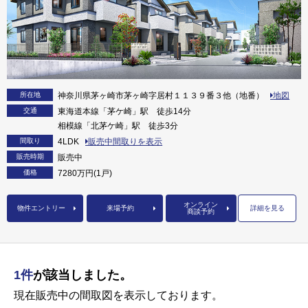
所在地
神奈川県茅ヶ崎市茅ヶ崎字居村１１３９番３他（地番）
地図
交通
東海道本線「茅ケ崎」駅 徒歩14分
相模線「北茅ケ崎」駅 徒歩3分
間取り
4LDK
販売中間取りを表示
販売時期
販売中
価格
7280万円(1戸)
オンライン
物件エントリー
来場予約
詳細を見る
商談予約
1件
が該当しました。
現在販売中の間取図を表示しております。