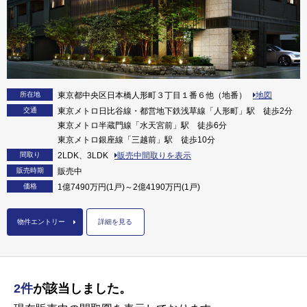
所在地
東京都中央区日本橋人形町３丁目１番６他（地番）
地図
交通
東京メトロ日比谷線・都営地下鉄浅草線「人形町」駅 徒歩2分
東京メトロ半蔵門線「水天宮前」駅 徒歩6分
東京メトロ銀座線「三越前」駅 徒歩10分
間取り
2LDK、3LDK
販売中間取りを表示
販売時期
販売中
価格
1億7490万円(1戸)～2億4190万円(1戸)
物件エントリー
詳細を見る
2件
が該当しました。