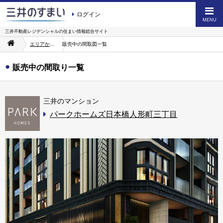
ログイン
MENU
三井不動産レジデンシャルの
住まい情報総合サイト
エリアから探す
販売中の間取図一覧
販売中の間取り一覧
三井のマンション
パークホームズ日本橋人形町三丁目